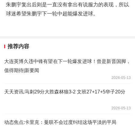
朱鹏宇复出后则是一直没有拿出有说服力的表现，所以
球迷希望朱鹏宇下一轮中超能爆发进球。
推荐内容
大连英博久违中锋有望在下一轮爆发进球！曾是新晋国脚，
值得期待|新要闻
2026-05-13
天天资讯:马刺29分大胜森林狼3-2 文班27+17+5华子20分
2026-05-13
动态焦点:卡里克：曼联不会过度纠结这场平淡的平局