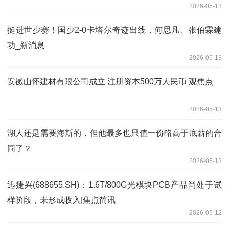
2026-05-13
挺进世少赛！国少2-0卡塔尔奇迹出线，何思凡、张伯霖建
功_新消息
2026-05-13
安徽山怀建材有限公司成立 注册资本500万人民币 观焦点
2026-05-13
湖人还是需要海斯的，但他最多也只值一份略高于底薪的合
同了？
2026-05-13
迅捷兴(688655.SH)：1.6T/800G光模块PCB产品尚处于试
样阶段，未形成收入|焦点简讯
2026-05-12