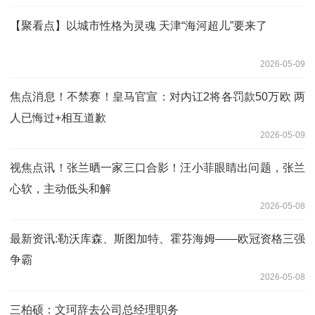
【聚看点】以城市性格为灵魂 天津“海河超儿”要来了
2026-05-09
焦点消息！不禁赛！皇马官宣：对内讧2将各罚款50万欧 两
人已悔过+相互道歉
2026-05-09
视焦点讯！张兰晒一家三口合影！汪小菲眼睛出问题，张兰
心软，主动低头和解
2026-05-08
最新资讯:勒沃库森、斯图加特、霍芬海姆——欧冠资格三强
争霸
2026-05-08
三柏硕：文珂辞去公司总经理职务