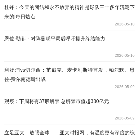
杜锋：今天的团结和永不放弃的精神是球队三十多年沉淀下
来的|每日热点
2026-05-10
恩佐·勒菲：对阵曼联平局后呼吁提升终结能力
2026-05-10
利物浦vs切尔西：范戴克、麦卡利斯特首发，帕尔默、恩
佐-费尔南德斯出战
2026-05-09
观察：下周将有37股解禁 总解禁市值超380亿元
2026-05-09
立足亚太，放眼全球——亚太时报网，有温度更有深度的综