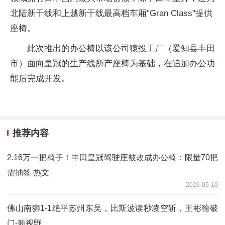
北陆新干线和上越新干线最高档车厢"Gran Class"提供
座椅。
此次推出的办公椅以该公司猿投工厂（爱知县丰田
市）面向皇冠的生产线所产座椅为基础，在追加办公功
能后完成开发。
推荐内容
2.16万一把椅子！丰田皇冠驾驶座被改成办公椅：限量70把
需抽签 热文
2026-05-10
佛山南狮1-1绝平苏州东吴，比斯波读秒凌空斩，王彬翰破
门-新视野