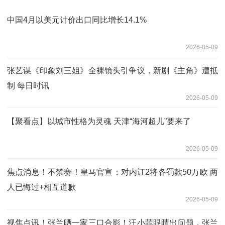
中国4月以美元计价出口同比增长14.1%
2026-05-09
张艺谋《印象刘三姐》全裸镜头引争议，新剧《主角》遭抵
制 每日时讯
2026-05-09
【聚看点】以城市性格为灵魂 天津“海河超儿”要来了
2026-05-09
焦点消息！不禁赛！皇马官宣：对内讧2将各罚款50万欧 两
人已悔过+相互道歉
2026-05-09
视焦点讯！张兰晒一家三口合影！汪小菲眼睛出问题，张兰