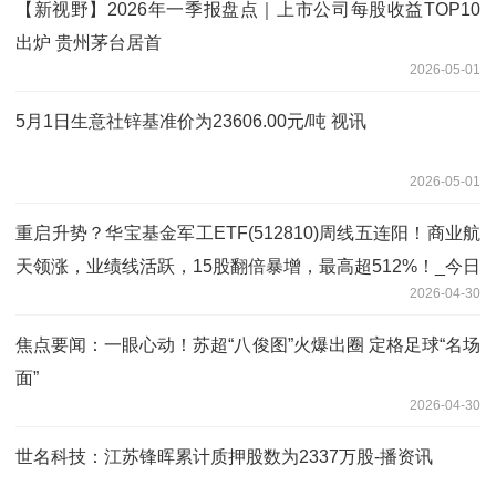
【新视野】2026年一季报盘点｜上市公司每股收益TOP10
出炉 贵州茅台居首
2026-05-01
5月1日生意社锌基准价为23606.00元/吨 视讯
2026-05-01
重启升势？华宝基金军工ETF(512810)周线五连阳！商业航
天领涨，业绩线活跃，15股翻倍暴增，最高超512%！_今日
2026-04-30
热议
焦点要闻：一眼心动！苏超“八俊图”火爆出圈 定格足球“名场
面”
2026-04-30
世名科技：江苏锋晖累计质押股数为2337万股-播资讯