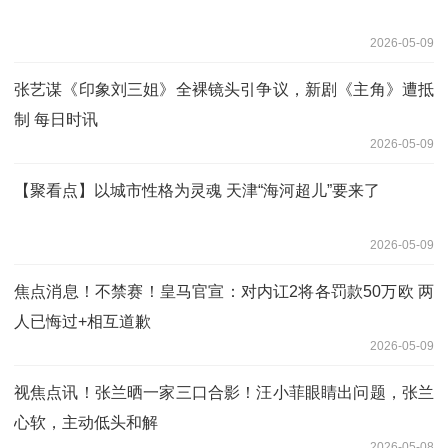
2026-05-09
张艺谋《印象刘三姐》全裸镜头引争议，新剧《主角》遭抵
制 每日时讯
2026-05-09
【聚看点】以城市性格为灵魂 天津“海河超儿”要来了
2026-05-09
焦点消息！不禁赛！皇马官宣：对内讧2将各罚款50万欧 两
人已悔过+相互道歉
2026-05-09
视焦点讯！张兰晒一家三口合影！汪小菲眼睛出问题，张兰
心软，主动低头和解
2026-05-08