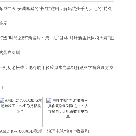
海威中天·安璞逸庭的“长红”逻辑，解码杭州千万大宅的“持久
热度”
打造“时尚之都”新名片：第一届“健将·环球新生代男模大赛”正
式落户深圳
告别初老松弛：艳存晓年轻胶原水光套组解锁科学抗衰新方案
IT
AMD R7-7800X3D我就
治理电视“套娃”收费和