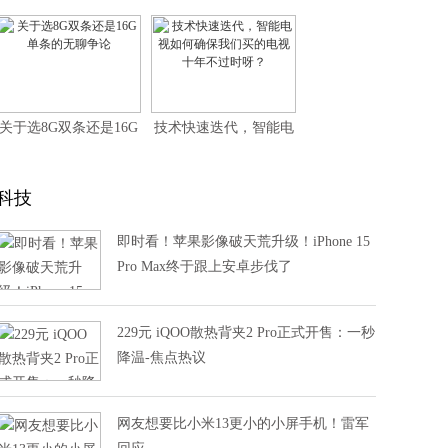
是游戏王，intel“你是指
操作复杂系列谈之一：
核显？”
多方聚力，让电视收看
更简单
关于选8G双条还是16G
技术快速迭代，智能电
单条的无聊争论
视如何确保我们买的电
视十年不过时呀？
科技
即时看！苹果影像破天荒升级！iPhone 15
Pro Max终于跟上安卓步伐了
229元 iQOO散热背夹2 Pro正式开售：一秒
降温-焦点热议
网友想要比小米13更小的小屏手机！雷军