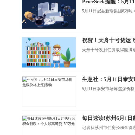
PriceSeek提醒：
5月11日冠县新瑞集团8万吨
祝贺！天舟十号货运飞
天舟十号发射任务取得圆满
生意社：5月11日泰
5月11日泰安市场炼焦煤价格上
每日速读!苏州6月1
记者从苏州市住房公积金管