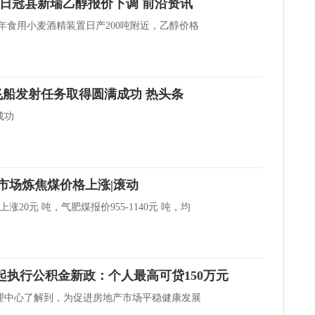
5月11日冠县新瑞乙醇报价下调 前沿资讯
 年食用小麦酒精装置日产200吨附近，乙醇价格
船发射任务取得圆满成功 热头条
成功
安市场炼焦煤价格上涨|滚动
涨20元 吨，气肥煤报价955-1140元 吨，均
日起执行公积金新政：个人最高可贷150万元
理中心了解到，为促进房地产市场平稳健康发展