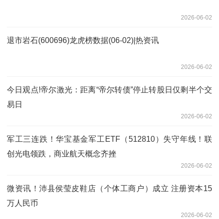
2026-06-02
退市岩石(600696)龙虎榜数据(06-02)|热资讯
2026-06-02
今日观点!帝尔激光：距离“帝尔转债”停止转股日仅剩半个交
易日
2026-06-02
军工三连跌！华宝基金军工ETF（512810）失守年线！联
创光电领跌，商业航天概念齐挫
2026-06-02
微资讯！沛县侯莹皮鞋店（个体工商户）成立 注册资本15
万人民币
2026-06-02