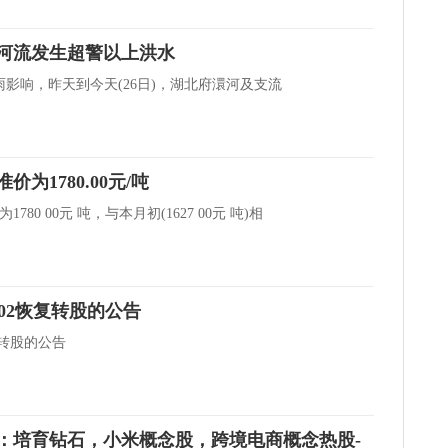
河流发生超警以上洪水
影响，昨天到今天(26日)，湖北府澴河及支流
价为1780.00元/吨
80 00元 吨，与本月初(1627 00元 吨)相
02恢复转股的公告
复转股的公告
停：培育钻石，小米概念股，跨境电商概念热股-