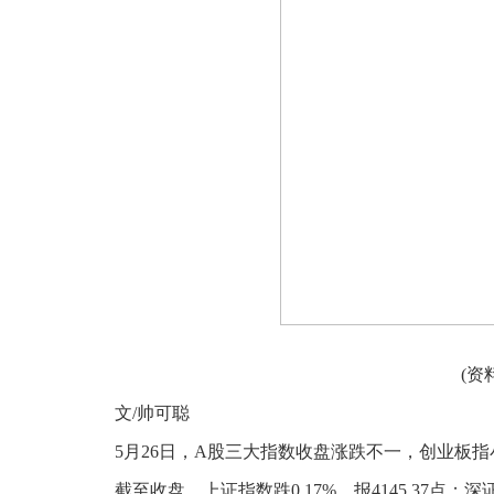
(资
文/帅可聪
5月26日，A股三大指数收盘涨跌不一，创业板
截至收盘，上证指数跌0.17%，报4145.37点；深证