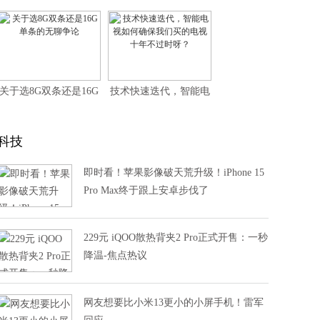
是游戏王，intel“你是指
操作复杂系列谈之一：
核显？”
多方聚力，让电视收看
更简单
关于选8G双条还是16G
技术快速迭代，智能电
单条的无聊争论
视如何确保我们买的电
视十年不过时呀？
科技
即时看！苹果影像破天荒升级！iPhone 15
Pro Max终于跟上安卓步伐了
229元 iQOO散热背夹2 Pro正式开售：一秒
降温-焦点热议
网友想要比小米13更小的小屏手机！雷军