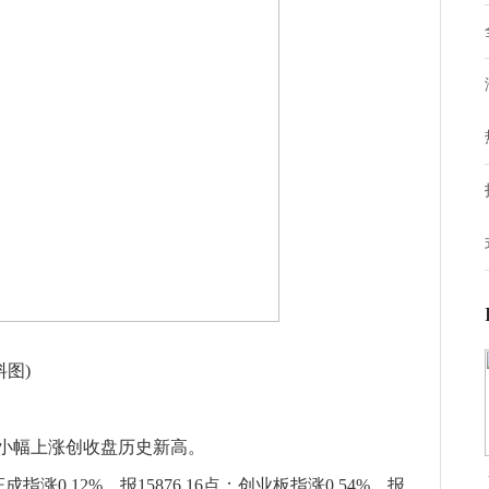
料图)
指小幅上涨创收盘历史新高。
成指涨0.12%，报15876.16点；创业板指涨0.54%，报